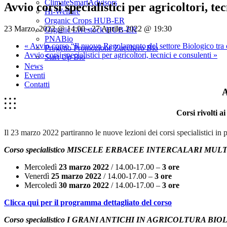
ClimateSmartAdvisors
Avvio corsi specialistici per agricoltori, te
Hi-Welfare
Organic Crops HUB-ER
23 Marzo, 2022 @ 14:00
-
27 Aprile, 2022 @ 19:30
Organic Livestock HUB-ER
PNABio
«
Avvio corso “Il nuovo Regolamento del settore Biologico tra c
Progetto Promozione Zucchero Bio
Avvio corsi specialistici per agricoltori, tecnici e consulenti
»
Start Up Bio
News
Eventi
Contatti
A
Corsi rivolti a
Il 23 marzo 2022 partiranno le nuove lezioni dei corsi specialistici in 
Corso specialistico MISCELE ERBACEE INTERCALARI MUL
Mercoledì
23 marzo 2022
/ 14.00-17.00 –
3 ore
Venerdì
25 marzo 2022
/ 14.00-17.00 –
3 ore
Mercoledì
30
marzo 2022
/ 14.00-17.00 –
3 ore
Clicca qui per il programma dettagliato del corso
Corso specialistico I GRANI ANTICHI IN AGRICOLTURA BI