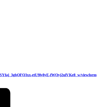
Z6rSYfaj_3gbQFQ3xx-etU9ly8yE-fWQyj2ulVKe8_w/viewform