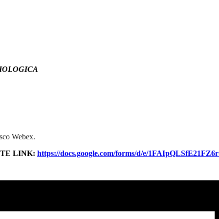
 BIOLOGICA
Cisco Webex.
NTE LINK:
https://docs.google.com/forms/d/e/1FAIpQLSfE21F