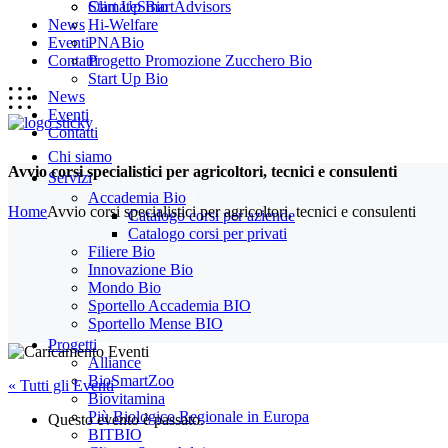
Start Up Bio
ClimateSmartAdvisors
News
Hi-Welfare
Eventi
PNABio
Contatti
Progetto Promozione Zucchero Bio
Start Up Bio
News
Eventi
Contatti
Chi siamo
Avvio corsi specialistici per agricoltori, tecnici e consulenti
Servizi
Accademia Bio
Home
Avvio corsi specialistici per agricoltori, tecnici e consulenti
Catalogo corsi per aziende
Catalogo corsi per privati
Filiere Bio
Innovazione Bio
Mondo Bio
Sportello Accademia BIO
Sportello Mense BIO
Progetti
Alliance
BioSmartZoo
« Tutti gli Eventi
Biovitamina
Più Biologico Regionale in Europa
Questo evento è passato.
BITBIO