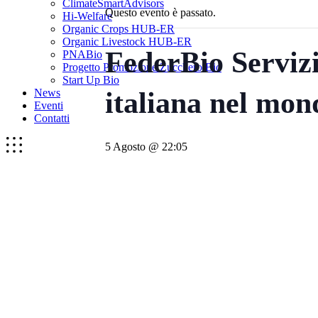
ClimateSmartAdvisors
Questo evento è passato.
Hi-Welfare
Organic Crops HUB-ER
Organic Livestock HUB-ER
FederBio Servizi
PNABio
Progetto Promozione Zucchero Bio
Start Up Bio
News
italiana nel mon
Eventi
Contatti
5 Agosto @ 22:05