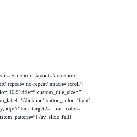
rval=’5′ control_layout=’av-control-
’ repeat=’no-repeat’ attach=’scroll’]
o=’16:9′ title=” custom_title_size=”
on_label=’Click me’ button_color=’light’
,http://’ link_target2=” font_color=”
stom_pattern=”][/av_slide_full]