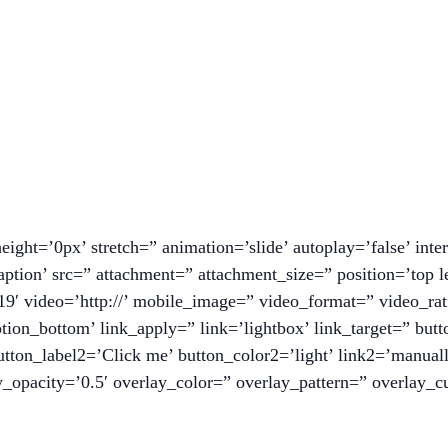
eight=’0px’ stretch=” animation=’slide’ autoplay=’false’ inte
ion’ src=” attachment=” attachment_size=” position=’top left
19′ video=’http://’ mobile_image=” video_format=” video_rati
ion_bottom’ link_apply=” link=’lightbox’ link_target=” butt
button_label2=’Click me’ button_color2=’light’ link2=’manually
_opacity=’0.5′ overlay_color=” overlay_pattern=” overlay_cu