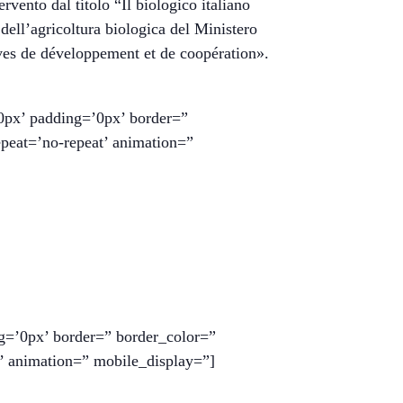
ervento dal titolo “Il biologico italiano
 dell’agricoltura biologica del Ministero
ives de développement et de coopération».
0px’ padding=’0px’ border=”
peat=’no-repeat’ animation=”
g=’0px’ border=” border_color=”
’ animation=” mobile_display=”]