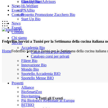
Start Up Bio
ClimateSmartAdvisors
News
Hi-Welfare
Eventi
PNABio
Contatti
Progetto Promozione Zucchero Bio
Start Up Bio
News
Eventi
Contatti
Chi siamo
FederBio Servizi a Tunisi per la Settimana della cucina italiana 
Servizi
Accademia Bio
Home
FederBio Servizi a Tunisi per la Settimana della cucina italian
Catalogo corsi per aziende
Catalogo corsi per privati
Filiere Bio
Innovazione Bio
Mondo Bio
Sportello Accademia BIO
Sportello Mense BIO
Progetti
Alliance
BioSmartZoo
Biovitamina
« Tutti gli Eventi
Più Biologico Regionale in Europa
BITBIO