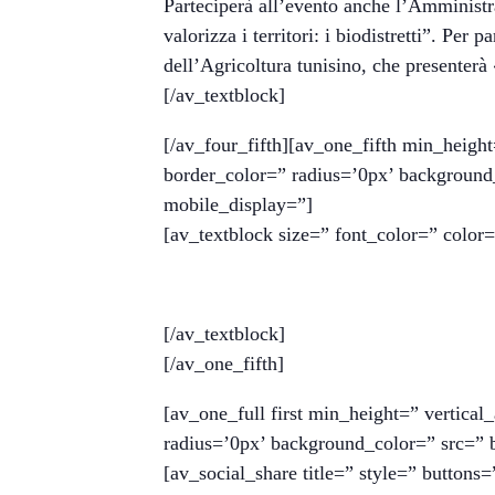
Parteciperà all’evento anche l’Amministr
valorizza i territori: i biodistretti”. Pe
dell’Agricoltura tunisino, che presenter
[/av_textblock]
[/av_four_fifth][av_one_fifth min_heig
border_color=” radius=’0px’ background
mobile_display=”]
[av_textblock size=” font_color=” colo
[/av_textblock]
[/av_one_fifth]
[av_one_full first min_height=” vertic
radius=’0px’ background_color=” src=” 
[av_social_share title=” style=” button