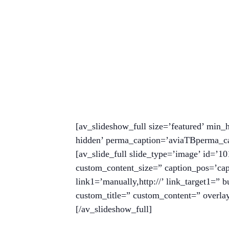
[av_slideshow_full size=’featured’ min_h
hidden’ perma_caption=’aviaTBperma_capt
[av_slide_full slide_type=’image’ id=’10
custom_content_size=” caption_pos=’capt
link1=’manually,http://’ link_target1=” 
custom_title=” custom_content=” overlay
[/av_slideshow_full]