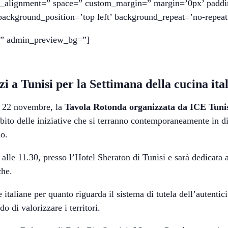
ical_alignment=” space=” custom_margin=” margin=’0px’ padd
background_position=’top left’ background_repeat=’no-repeat
r=” admin_preview_bg=”]
i a Tunisi per la Settimana della cucina it
dì 22 novembre, la
Tavola Rotonda organizzata da ICE Tuni
mbito delle iniziative che si terranno contemporaneamente in d
o.
alle 11.30, presso l’Hotel Sheraton di Tunisi e sarà dedicata 
che.
italiane per quanto riguarda il sistema di tutela dell’autenticit
o di valorizzare i territori.