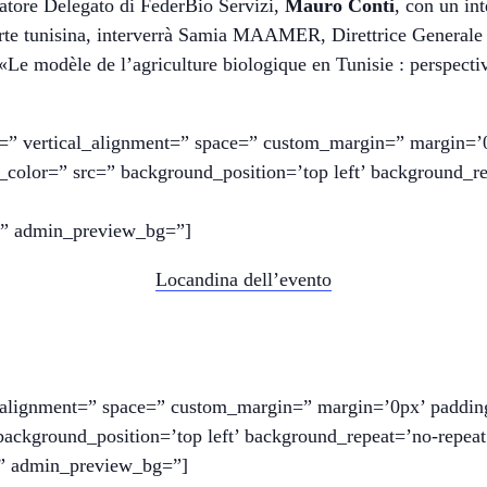
atore Delegato di FederBio Servizi,
Mauro Conti
, con un int
r parte tunisina, interverrà Samia MAAMER, Direttrice Generale
à «Le modèle de l’agriculture biologique en Tunisie : perspect
ht=” vertical_alignment=” space=” custom_margin=” margin=’
_color=” src=” background_position=’top left’ background_re
r=” admin_preview_bg=”]
Locandina dell’evento
al_alignment=” space=” custom_margin=” margin=’0px’ paddin
background_position=’top left’ background_repeat=’no-repeat
s=” admin_preview_bg=”]