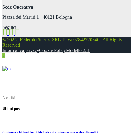
Sede Operativa
Piazza dei Martiri 1 - 40121 Bologna
Seguici
© 2025 | Federbio Servizi SRL| P.Iva 02842720340 | All Rights
Reserved
Informativa privacy
Cookie Policy
Modello 231
About
Novità
Ultimi post
Confetture biologiche: il biologico si conferma una scelta di qualità