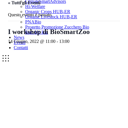
ClimateSmartAdvisors
« Tutti gli Eventi
Hi-Welfare
Organic Crops HUB-ER
Questo evento è passato.
Organic Livestock HUB-ER
PNABio
Progetto Promozione Zucchero Bio
I workshop di BioSmartZoo
Start Up Bio
News
14 Giugno, 2022 @ 11:00
-
13:00
Eventi
Contatti