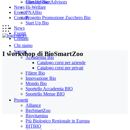
Start Up Bio
ClimateSmartAdvisors
News
Hi-Welfare
Eventi
PNABio
Contatti
Progetto Promozione Zucchero Bio
Start Up Bio
News
Eventi
Contatti
Chi siamo
Servizi
I workshop di BioSmartZoo
Accademia Bio
Catalogo corsi per aziende
Catalogo corsi per privati
Filiere Bio
Innovazione Bio
Mondo Bio
Sportello Accademia BIO
Sportello Mense BIO
Progetti
Alliance
BioSmartZoo
Biovitamina
Più Biologico Regionale in Europa
BITBIO