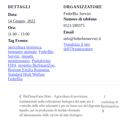
DETTAGLI
ORGANIZZATORE
FederBio Servizi
Data:
Numero di telefono
14 Giugno, 2022
0521/289375
Ora:
Email
11:00 - 13:00
info@federbioservizi.it
Tag Evento:
Visualizza il sito
agricoltura biologica
,
dell'Organizzatore
benessere animale
,
FederBio
Servizi
,
impatti
,
monitoraggio
,
Piattaforma
FIP4
,
progetto BioSmartZoo
,
Regione Emilia Romagna
,
Standard High Welfare
FederBio
BioDemoFarm Mais – Agricoltura di precisione,
I
fondamentale nella coltivazione biologica del mais per il
workshop di
controllo delle erbe infestanti e per un buon uso del digestato
BioSmartZoo
liquido, per la produzione di insilato destinato
all’alimentazione delle vacche da latte biologico