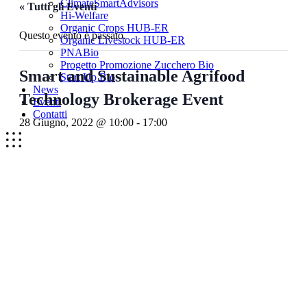
ClimateSmartAdvisors
« Tutti gli Eventi
Hi-Welfare
Organic Crops HUB-ER
Questo evento è passato.
Organic Livestock HUB-ER
PNABio
Progetto Promozione Zucchero Bio
Smart and Sustainable Agrifood
Start Up Bio
News
Technology Brokerage Event
Eventi
Contatti
28 Giugno, 2022 @ 10:00
-
17:00