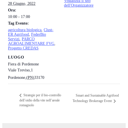
Visualizza il sito
28 Giugno, 2022
dell'Organizzatore
Ora:
10:00 - 17:00
Tag Evento:
agricoltura biologica
,
Clust-
ER Agrifood
,
FederBio
Servizi
,
PARCO
AGROALIMENTARE FVG
,
Progetto CREDAS
LUOGO
Fiera di Pordenone
Viale Treviso,1
Pordenone
,
(PN)
33170
Strategie per il bio-controllo
Smart and Sustainable Agrifood
dell’oidio della vite nell’areale
Technology Brokerage Event
romagnolo