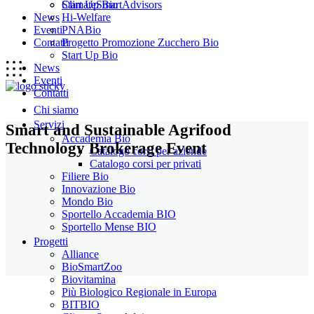
Start Up Bio
ClimateSmartAdvisors
News
Hi-Welfare
Eventi
PNABio
Contatti
Progetto Promozione Zucchero Bio
Start Up Bio
News
Eventi
Contatti
Chi siamo
Servizi
Smart and Sustainable Agrifood
Accademia Bio
Technology Brokerage Event
Catalogo corsi per aziende
Catalogo corsi per privati
Filiere Bio
Innovazione Bio
Mondo Bio
Sportello Accademia BIO
Sportello Mense BIO
Progetti
Alliance
BioSmartZoo
Biovitamina
Più Biologico Regionale in Europa
BITBIO