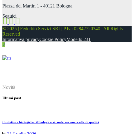
Piazza dei Martiri 1 - 40121 Bologna
Seguici
© 2025 | Federbio Servizi SRL| P.Iva 02842720340 | All Rights
Reserved
Informativa privacy
Cookie Policy
Modello 231
About
Novità
Ultimi post
Confetture biologiche: il biologico si conferma una scelta di qualità
31 Luglio 2026