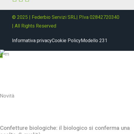
© 2025 | Federbio Servizi SRL| P.Iva 02842720340
| All Rights Reserved
Informativa privacy
Cookie Policy
Modello 231
About
Novità
Ultimi post
Confetture biologiche: il biologico si conferma una