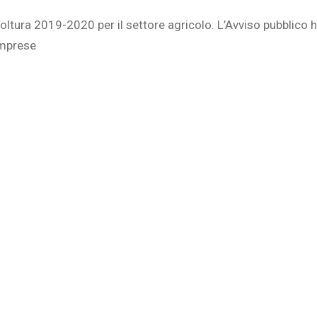
Organic Livestock HUB-ER
Zucchero Bio
icoltura 2019-2020 per il settore agricolo. L’Avviso pubblico 
PNABio
Start Up Bio
 imprese
Progetto Promozione
Zucchero Bio
Start Up Bio