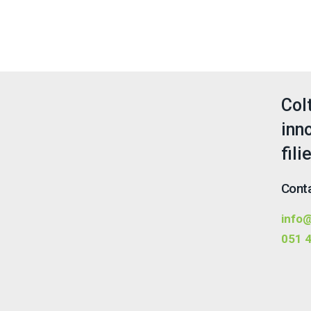
Col
inn
fili
Conta
info@
051 