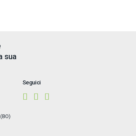
e
a sua
Seguici
 (BO)