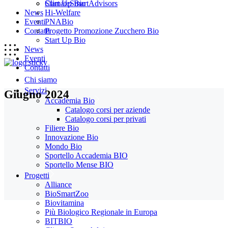
Start Up Bio
ClimateSmartAdvisors
News
Hi-Welfare
Eventi
PNABio
Contatti
Progetto Promozione Zucchero Bio
Start Up Bio
News
Eventi
Contatti
Chi siamo
Servizi
Giugno 2024
Accademia Bio
Catalogo corsi per aziende
Catalogo corsi per privati
Filiere Bio
Innovazione Bio
Mondo Bio
Sportello Accademia BIO
Sportello Mense BIO
Progetti
Alliance
BioSmartZoo
Biovitamina
Più Biologico Regionale in Europa
BITBIO