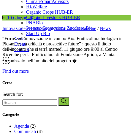
ClimateSmartAdvisors
Hi-Welfare
Organic Crops HUB-ER
Organic Livestock HUB-ER
10 Giugno 2024
PNABio
Progetto Promozione Zucchero Bio
Innovazione e Tecnologie
/
Metodi di coltivazione
/
News
Start Up Bio
“Focus sull’innovazione in campo Bio: Frutticoltura biologica in
News
Piemonte, tra criticità e prospettive future” : questo il titolo
Eventi
dell’incontro che si terrà martedì 11 giugno ore 9:00 al Centro
Contatti
Ricerche per la Frutticoltura di Fondazione Agrion, a Manta.
Organizzato nell’ambito del progetto �
Find out more
Cerca
Search for:
Categorie
Agenda
(2)
Comunicati
(4)