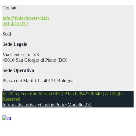
Contatti
info@federbioservizi.it
051 4210272
Sedi
Sede Legale
Via Centese, n. 5/3
40016 San Giorgio di Piano (BO)
Sede Operativa
Piazza dei Martiri 1 - 40121 Bologna
Seguici
© 2025 | Federbio Servizi SRL| P.Iva 02842720340 | All Rights
Reserved
Informativa privacy
Cookie Policy
Modello 231
About