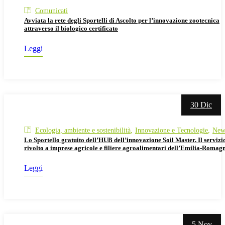
Comunicati
Avviata la rete degli Sportelli di Ascolto per l’innovazione zootecnica
attraverso il biologico certificato
Leggi
30 Dic
Ecologia, ambiente e sostenibilità
Innovazione e Tecnologie
New
Lo Sportello gratuito dell’HUB dell’innovazione Soil Master. Il servizi
rivolto a imprese agricole e filiere agroalimentari dell’Emilia-Romag
Leggi
5 Nov