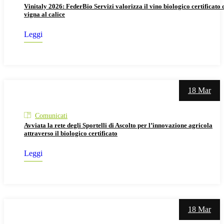
Vinitaly 2026: FederBio Servizi valorizza il vino biologico certificato 
vigna al calice
Nuovi gruppi di lavoro per un’agricoltura più
Leggi
sostenibile con Climate Smart Advisors
18 Mar
Comunicati
Avviata la rete degli Sportelli di Ascolto per l’innovazione agricola
attraverso il biologico certificato
Leggi
18 Mar