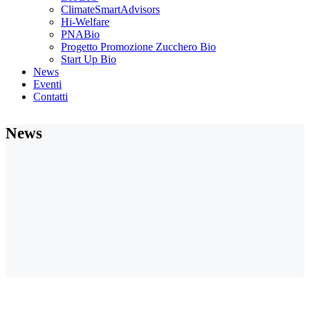
ClimateSmartAdvisors
Hi-Welfare
PNABio
Progetto Promozione Zucchero Bio
Start Up Bio
News
Eventi
Contatti
News