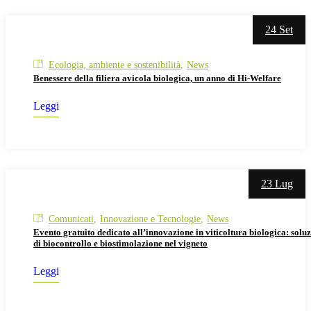
24 Set
Ecologia, ambiente e sostenibilità
News
Benessere della filiera avicola biologica, un anno di Hi-Welfare
Leggi
23 Lug
Comunicati
Innovazione e Tecnologie
News
Evento gratuito dedicato all’innovazione in viticoltura biologica: soluz
di biocontrollo e biostimolazione nel vigneto
Leggi