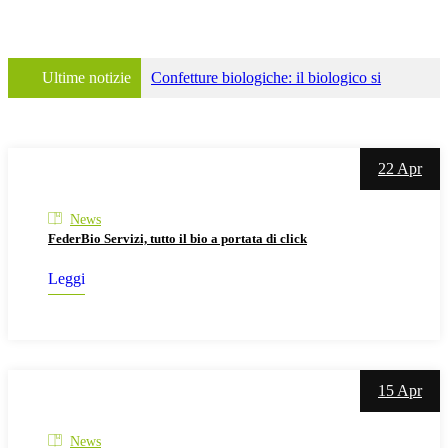
Ultime notizie
Confetture biologiche: il biologico si
conferma una scelta di qualità
FederBio
Servizi e Alce Nero: intelligenza artificiale per
22 Apr
proteggere la filiera della pasta biologica
News
BIO IN SERVIZIO Puntata #1 Cosa ci
FederBio Servizi, tutto il bio a portata di click
chiedono i consumatori quando ci incontrano
Leggi
agli eventi?
Far crescere il biologico: le
aree strategiche di intervento di FederBio
15 Apr
Servizi
Partecipa e dai voce al futuro del
biologico vegetale in Emilia-Romagna
News