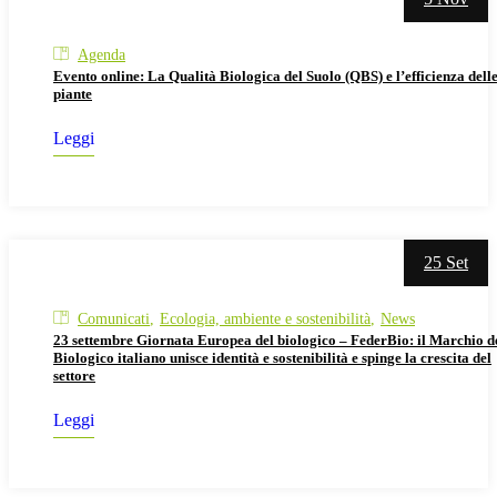
Agenda
Evento online: La Qualità Biologica del Suolo (QBS) e l’efficienza dell
piante
Leggi
25 Set
Comunicati
Ecologia, ambiente e sostenibilità
News
23 settembre Giornata Europea del biologico – FederBio: il Marchio d
Biologico italiano unisce identità e sostenibilità e spinge la crescita del
settore
Leggi