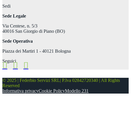
Sedi
Sede Legale
Via Centese, n. 5/3
40016 San Giorgio di Piano (BO)
Sede Operativa
Piazza dei Martiri 1 - 40121 Bologna
Seguici
© 2025 | Federbio Servizi SRL| P.Iva 02842720340 | All Rights
Reserved
Informativa privacy
Cookie Policy
Modello 231
Alliance
Accademia Bio
BioSmartZoo
Catalogo corsi per aziende
Biovitamina
Catalogo corsi per privati
Più Biologico Regionale in Europa
Filiere Bio
BITBIO
Innovazione Bio
ClimateSmartAdvisors
Mondo Bio
Hi-Welfare
Sportello Accademia BIO