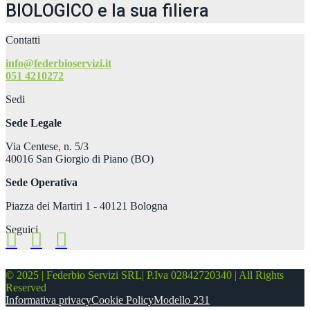
BIOLOGICO e la sua filiera
Contatti
info@federbioservizi.it
051 4210272
Sedi
Sede Legale
Via Centese, n. 5/3
40016 San Giorgio di Piano (BO)
Sede Operativa
Piazza dei Martiri 1 - 40121 Bologna
Seguici
© 2025 | Federbio Servizi SRL| P.Iva 02842720340 | All Rights
Reserved
Informativa privacy
Cookie Policy
Modello 231