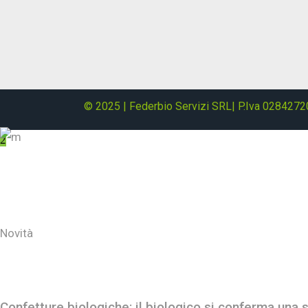
© 2025 | Federbio Servizi SRL| P.Iva 0284272
About
Novità
Ultimi post
Confetture biologiche: il biologico si conferma una s