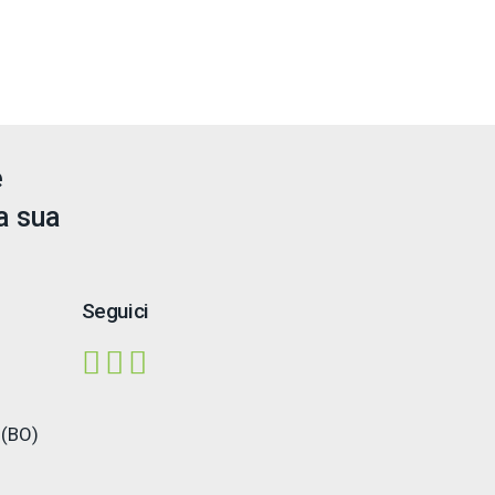
e
a sua
Seguici
 (BO)