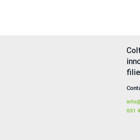
Col
inn
fili
Conta
info@
051 