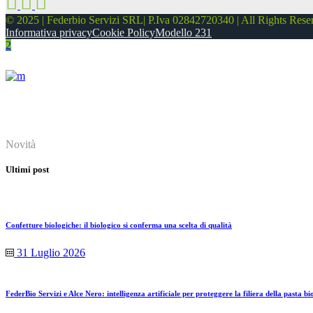
© 2025 | Federbio Servizi SRL| P.Iva 02842720340 | All Rights Rese
Informativa privacy
Cookie Policy
Modello 231
About
Novità
Ultimi post
Confetture biologiche: il biologico si conferma una scelta di qualità
31 Luglio 2026
FederBio Servizi e Alce Nero: intelligenza artificiale per proteggere la filiera della pasta bi