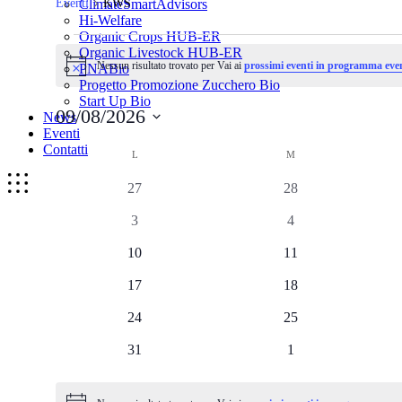
ClimateSmartAdvisors
Eventi
KWS
Hi-Welfare
Organic Crops HUB-ER
Eventi
Organic Livestock HUB-ER
Nessun risultato trovato per Vai ai
prossimi eventi in programma even
PNABio
Notice
Progetto Promozione Zucchero Bio
Start Up Bio
09/08/2026
News
Eventi
Seleziona
Contatti
Calendario
la
L
LUNEDÌ
M
MARTEDÌ
data.
di
0
0
27
28
Eventi
eventi
eventi
0
0
3
4
eventi
eventi
0
0
10
11
eventi
eventi
0
0
17
18
eventi
eventi
0
0
24
25
eventi
eventi
0
0
31
1
eventi
eventi