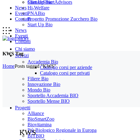
Start Up Bio
ClimateSmartAdvisors
News
Hi-Welfare
Eventi
PNABio
Contatti
Progetto Promozione Zucchero Bio
Start Up Bio
News
Eventi
Contatti
Chi siamo
KWS Tag
Servizi
Accademia Bio
Home
Posts tagged "KWS"
Catalogo corsi per aziende
Catalogo corsi per privati
Filiere Bio
Innovazione Bio
Mondo Bio
Sportello Accademia BIO
Sportello Mense BIO
Progetti
Alliance
BioSmartZoo
Biovitamina
Più Biologico Regionale in Europa
KWS
BITBIO