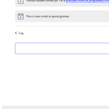
Nessun risultato trovato per Vai ai
prossimi eventi in programma even
Notice
Non ci sono eventi in questa giornata.
Notice
Lug