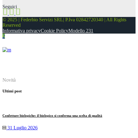
Seguici
© 2025 | Federbio Servizi SRL| P.Iva 02842720340 | All Rights
Reserved
Informativa privacy
Cookie Policy
Modello 231
About
Novità
Ultimi post
Confetture biologiche: il biologico si conferma una scelta di qualità
31 Luglio 2026