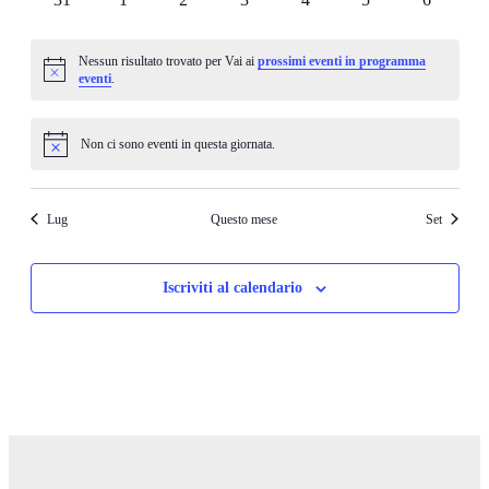
eventi
eventi
eventi
eventi
eventi
eventi
eventi
Nessun risultato trovato per Vai ai
prossimi eventi in programma
Notice
eventi
.
Non ci sono eventi in questa giornata.
Notice
Lug
Questo mese
Set
Iscriviti al calendario