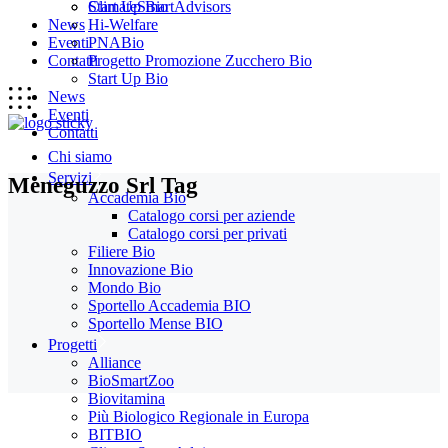
Start Up Bio
ClimateSmartAdvisors
News
Hi-Welfare
Eventi
PNABio
Contatti
Progetto Promozione Zucchero Bio
Start Up Bio
News
Eventi
Contatti
Chi siamo
Servizi
Meneguzzo Srl Tag
Accademia Bio
Catalogo corsi per aziende
Catalogo corsi per privati
Filiere Bio
Innovazione Bio
Mondo Bio
Sportello Accademia BIO
Sportello Mense BIO
Progetti
Alliance
BioSmartZoo
Biovitamina
Più Biologico Regionale in Europa
BITBIO