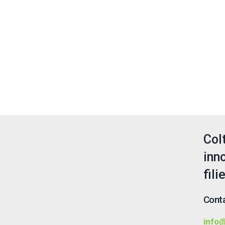
Col
inn
fili
Conta
info@