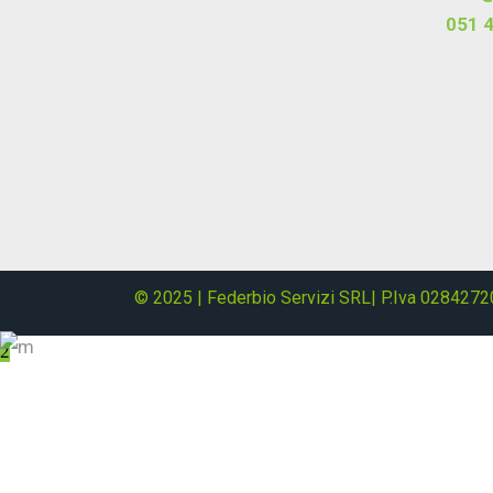
051 
© 2025 | Federbio Servizi SRL| P.Iva 0284272
About