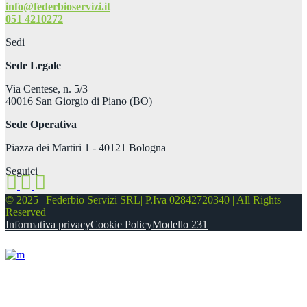
info@federbioservizi.it
051 4210272
Sedi
Sede Legale
Via Centese, n. 5/3
40016 San Giorgio di Piano (BO)
Sede Operativa
Piazza dei Martiri 1 - 40121 Bologna
Seguici
© 2025 | Federbio Servizi SRL| P.Iva 02842720340 | All Rights
Reserved
Informativa privacy
Cookie Policy
Modello 231
About