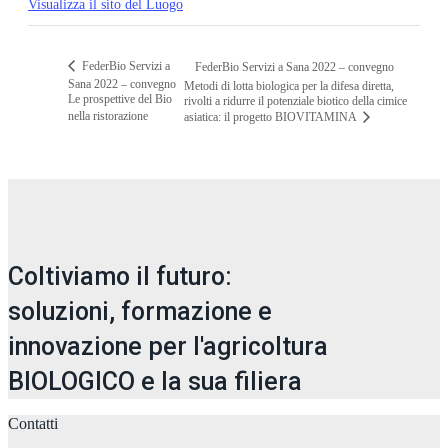
Visualizza il sito del Luogo
FederBio Servizi a
FederBio Servizi a Sana 2022 – convegno
Sana 2022 – convegno
Metodi di lotta biologica per la difesa diretta,
Le prospettive del Bio
rivolti a ridurre il potenziale biotico della cimice
nella ristorazione
asiatica: il progetto BIOVITAMINA
Coltiviamo il futuro:
soluzioni, formazione e
innovazione per l'agricoltura
BIOLOGICO e la sua filiera
Contatti