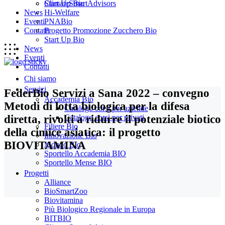
Start Up Bio
ClimateSmartAdvisors
News
Hi-Welfare
Eventi
PNABio
Contatti
Progetto Promozione Zucchero Bio
Start Up Bio
News
Eventi
Contatti
Chi siamo
Servizi
FederBio Servizi a Sana 2022 – convegno
Accademia Bio
Metodi di lotta biologica per la difesa
Catalogo corsi per aziende
diretta, rivolti a ridurre il potenziale biotico
Catalogo corsi per privati
Filiere Bio
della cimice asiatica: il progetto
Innovazione Bio
BIOVITAMINA
Mondo Bio
Sportello Accademia BIO
Sportello Mense BIO
Progetti
Alliance
BioSmartZoo
Biovitamina
Più Biologico Regionale in Europa
BITBIO