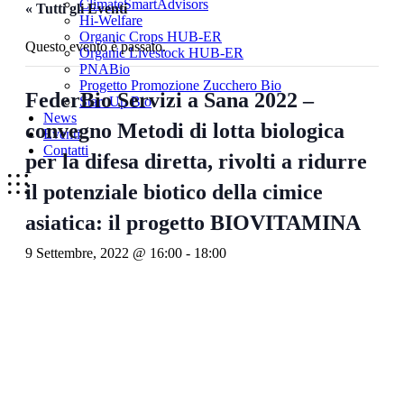
ClimateSmartAdvisors
« Tutti gli Eventi
Hi-Welfare
Organic Crops HUB-ER
Questo evento è passato.
Organic Livestock HUB-ER
PNABio
Progetto Promozione Zucchero Bio
FederBio Servizi a Sana 2022 –
Start Up Bio
News
convegno Metodi di lotta biologica
Eventi
Contatti
per la difesa diretta, rivolti a ridurre
il potenziale biotico della cimice
asiatica: il progetto BIOVITAMINA
9 Settembre, 2022 @ 16:00
-
18:00