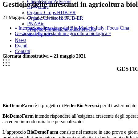
ClimateSmartAdvisors
Gestione delle infestanti in agricoltura bio
Hi-Welfare
Organic Crops HUB-ER
21 Maggio, 2021 @ 09:00
-
17:00
Organic Livestock HUB-ER
PNABio
«
Internazionalizzazione del Bio Made in Italy: Focus Cina
Progetto Promozione Zucchero Bio
Gestione delle infestanti in agricoltura biologica
»
Start Up Bio
News
Eventi
Contatti
Giornata dimostrativa – 21 maggio 2021
GESTI
Bio
Demo
Farm
è il progetto di
FederBio Servizi
per il trasferimento
Bio
Demo
Farm
intende rispondere all’esigenza crescente degli operato
accedere in modo mirato e personalizzato.
L’approccio
BioDemoFarm
consiste nel mettere in atto prove e giorna
produzione di riferimento e testimoni privilegiati, dando ampia diffusion