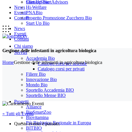
Start Up Bio
ClimateSmartAdvisors
News
Hi-Welfare
Eventi
PNABio
Contatti
Progetto Promozione Zucchero Bio
Start Up Bio
News
Eventi
Contatti
Chi siamo
Gestione delle infestanti in agricoltura biologica
Servizi
Accademia Bio
Home
Gestione delle infestanti in agricoltura biologica
Catalogo corsi per aziende
Catalogo corsi per privati
Filiere Bio
Innovazione Bio
Mondo Bio
Sportello Accademia BIO
Sportello Mense BIO
Progetti
Alliance
BioSmartZoo
« Tutti gli Eventi
Biovitamina
Più Biologico Regionale in Europa
Questo evento è passato.
BITBIO