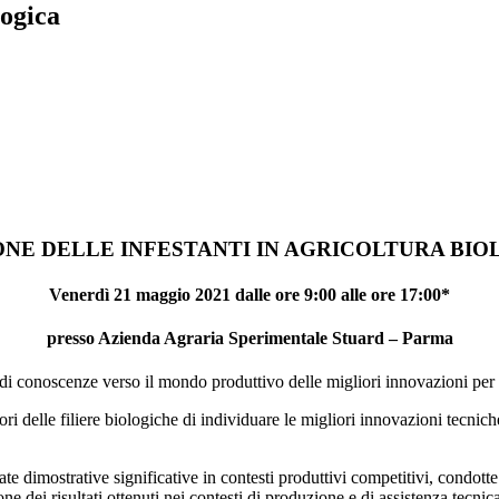
logica
ONE DELLE INFESTANTI IN AGRICOLTURA BIO
Venerdì 21 maggio 2021 dalle ore 9:00 alle ore 17:00*
presso
Azienda Agraria Sperimentale Stuard – Parma
 di conoscenze verso il mondo produttivo delle migliori innovazioni per l
ri delle filiere biologiche di individuare le migliori innovazioni tecnic
te dimostrative significative in contesti produttivi competitivi, condotte 
e dei risultati ottenuti nei contesti di produzione e di assistenza tecnica