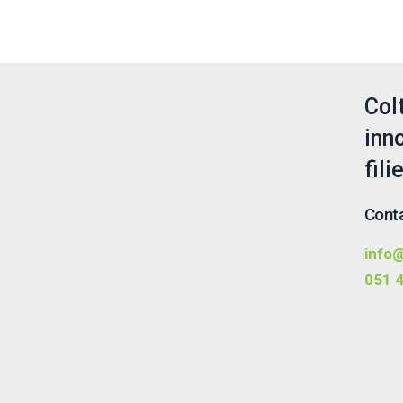
Col
inn
fili
Conta
info@
051 