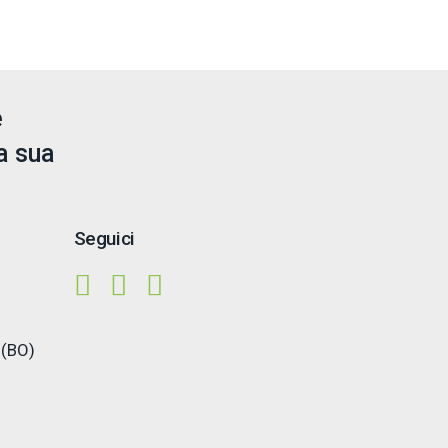
e
a sua
Seguici
 (BO)