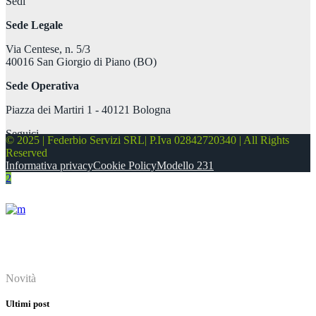
Sedi
Sede Legale
Via Centese, n. 5/3
40016 San Giorgio di Piano (BO)
Sede Operativa
Piazza dei Martiri 1 - 40121 Bologna
Seguici
© 2025 | Federbio Servizi SRL| P.Iva 02842720340 | All Rights
Reserved
Informativa privacy
Cookie Policy
Modello 231
About
Novità
Ultimi post