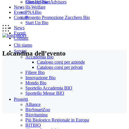
Start Up Bio
ClimateSmartAdvisors
News
Hi-Welfare
Eventi
PNABio
Contatti
Progetto Promozione Zucchero Bio
Start Up Bio
News
Eventi
Contatti
Chi siamo
Servizi
Locandina dell’evento
Accademia Bio
Catalogo corsi per aziende
Catalogo corsi per privati
Filiere Bio
Innovazione Bio
Mondo Bio
Sportello Accademia BIO
Sportello Mense BIO
Progetti
Alliance
BioSmartZoo
Biovitamina
Più Biologico Regionale in Europa
BITBIO