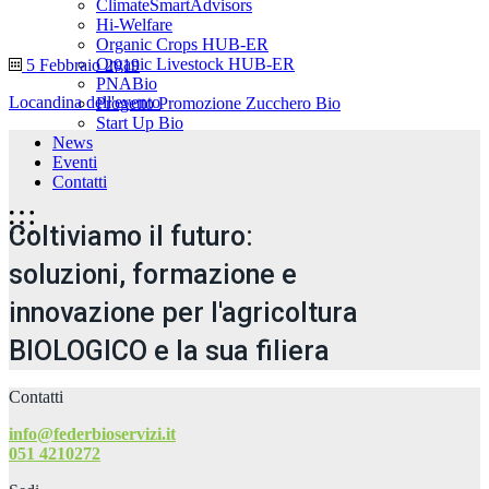
ClimateSmartAdvisors
Hi-Welfare
Organic Crops HUB-ER
Organic Livestock HUB-ER
5 Febbraio 2019
PNABio
Locandina dell'evento
Progetto Promozione Zucchero Bio
Start Up Bio
News
Eventi
Contatti
Coltiviamo il futuro:
soluzioni, formazione e
innovazione per l'agricoltura
BIOLOGICO e la sua filiera
Contatti
info@federbioservizi.it
051 4210272