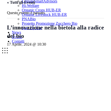
ClimateSmartAdvisors
« Tutti gli Eventi
Hi-Welfare
Organic Crops HUB-ER
Questo evento è passato.
Organic Livestock HUB-ER
PNABio
Progetto Promozione Zucchero Bio
L’innovazione nella bietola alla radice
Start Up Bio
News
del bio
Eventi
Contatti
17 Aprile, 2024 @ 10:30