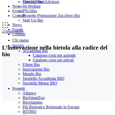
Start Up Bio
ClimateSmartAdvisors
News
Hi-Welfare
Eventi
PNABio
Contatti
Progetto Promozione Zucchero Bio
Start Up Bio
News
Eventi
Contatti
Chi siamo
Servizi
L’innovazione nella bietola alla radice del
Accademia Bio
bio
Catalogo corsi per aziende
Catalogo corsi per privati
Filiere Bio
Innovazione Bio
Mondo Bio
Sportello Accademia BIO
Sportello Mense BIO
Progetti
Alliance
BioSmartZoo
Biovitamina
Più Biologico Regionale in Europa
BITBIO