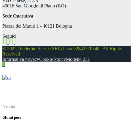
Via Centese, n. 5/3
40016 San Giorgio di Piano (BO)
Sede Operativa
Piazza dei Martiri 1 - 40121 Bologna
Seguici
© 2025 | Federbio Servizi SRL| P.Iva 02842720340 | All Rights
Reserved
Informativa privacy
Cookie Policy
Modello 231
About
Novità
Ultimi post