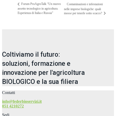
Forum ProAgroTalk “Un nuovo
Contaminazioni e infestazioni
assetto tecnologico in agricoltura.
nelle imprese biologiche: quali
Esperienza di Italia e Russia”
mosse per tenerle sotto scacco?
Coltiviamo il futuro:
soluzioni, formazione e
innovazione per l'agricoltura
BIOLOGICO e la sua filiera
Contatti
info@federbioservizi.it
051 4210272
Sedi