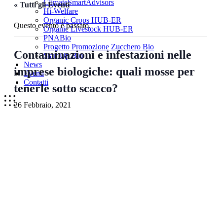
ClimateSmartAdvisors
« Tutti gli Eventi
Hi-Welfare
Organic Crops HUB-ER
Questo evento è passato.
Organic Livestock HUB-ER
PNABio
Progetto Promozione Zucchero Bio
Contaminazioni e infestazioni nelle
Start Up Bio
News
imprese biologiche: quali mosse per
Eventi
Contatti
tenerle sotto scacco?
26 Febbraio, 2021