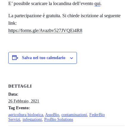
E’ possibile scaricare la locandina dell’evento
qui
.
La partecipazione è gratuita. Si chiede iscrizione al seguente
link:
https://forms.gle/Avazbv527JVQEi4R8
Salva nel tuo calendario
DETTAGLI
Data:
26 Febbraio, 2021
Tag Evento:
agricoltura biologica
,
AssoBio
,
contaminazioni
,
FederBio
Servizi
,
infestazioni
,
ProBio Solutions