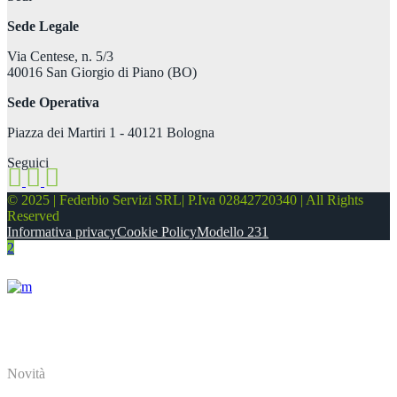
Sede Legale
Via Centese, n. 5/3
40016 San Giorgio di Piano (BO)
Sede Operativa
Piazza dei Martiri 1 - 40121 Bologna
Seguici
© 2025 | Federbio Servizi SRL| P.Iva 02842720340 | All Rights
Reserved
Informativa privacy
Cookie Policy
Modello 231
About
Novità