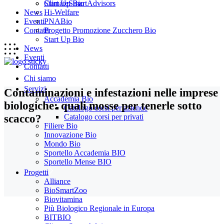
Start Up Bio
ClimateSmartAdvisors
News
Hi-Welfare
Eventi
PNABio
Contatti
Progetto Promozione Zucchero Bio
Start Up Bio
News
Eventi
Contatti
Chi siamo
Servizi
Contaminazioni e infestazioni nelle imprese
Accademia Bio
biologiche: quali mosse per tenerle sotto
Catalogo corsi per aziende
scacco?
Catalogo corsi per privati
Filiere Bio
Innovazione Bio
Mondo Bio
Sportello Accademia BIO
Sportello Mense BIO
Progetti
Alliance
BioSmartZoo
Biovitamina
Più Biologico Regionale in Europa
BITBIO