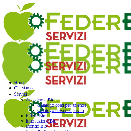
Home
Chi siamo
Servizi
Accademia Bio
Catalogo corsi per aziende
Catalogo corsi per privati
Filiere Bio
Innovazione Bio
Mondo Bio