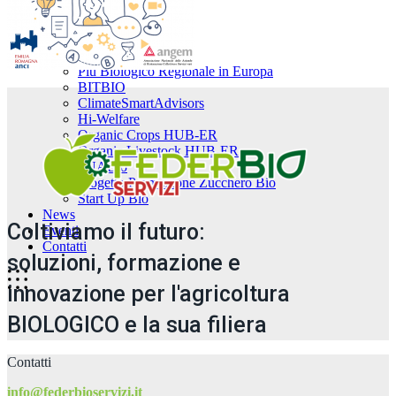
Progetti
Alliance
BioSmartZoo
Biovitamina
Più Biologico Regionale in Europa
BITBIO
ClimateSmartAdvisors
Hi-Welfare
Organic Crops HUB-ER
Organic Livestock HUB-ER
PNABio
Progetto Promozione Zucchero Bio
Start Up Bio
News
Coltiviamo il futuro:
Eventi
Contatti
soluzioni, formazione e
innovazione per l'agricoltura
BIOLOGICO e la sua filiera
Contatti
info@federbioservizi.it