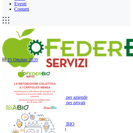
Eventi
Contatti
15 Ottobre 2020
Chi siamo
Servizi
Accademia Bio
Catalogo corsi per aziende
Catalogo corsi per privati
Filiere Bio
Innovazione Bio
Mondo Bio
Sportello Accademia BIO
Sportello Mense BIO