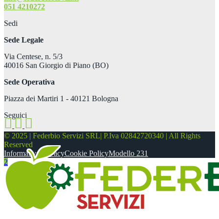
051 4210272
Sedi
Sede Legale
Via Centese, n. 5/3
40016 San Giorgio di Piano (BO)
Sede Operativa
Piazza dei Martiri 1 - 40121 Bologna
Seguici
© 2025 | Federbio Servizi SRL| P.Iva 02842720340 | All Rights
Reserved
Informativa privacy
Cookie Policy
Modello 231