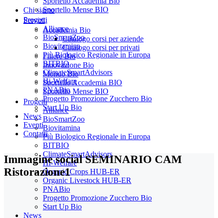
Sportello Accademia Bio
Sportello Mense BIO
Chi siamo
Progetti
Servizi
Alliance
Accademia Bio
BioSmartZoo
Catalogo corsi per aziende
Biovitamina
Catalogo corsi per privati
Più Biologico Regionale in Europa
Filiere Bio
BITBIO
Innovazione Bio
ClimateSmartAdvisors
Mondo Bio
Hi-Welfare
Sportello Accademia BIO
PNABio
Sportello Mense BIO
Progetto Promozione Zucchero Bio
Progetti
Start Up Bio
Alliance
News
BioSmartZoo
Eventi
Biovitamina
Contatti
Più Biologico Regionale in Europa
BITBIO
ClimateSmartAdvisors
Immagine social SEMINARIO CAM
Hi-Welfare
Ristorazione1
Organic Crops HUB-ER
Organic Livestock HUB-ER
PNABio
Progetto Promozione Zucchero Bio
Start Up Bio
News