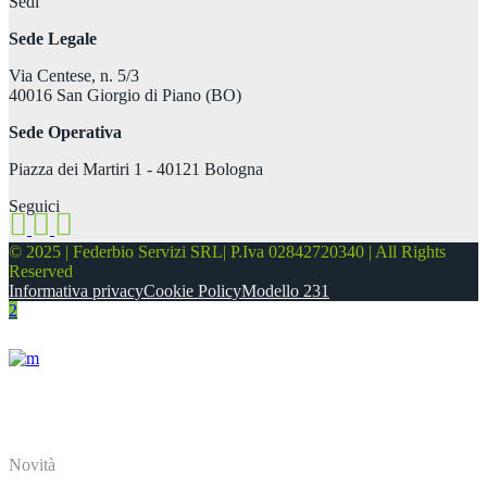
Sedi
Sede Legale
Via Centese, n. 5/3
40016 San Giorgio di Piano (BO)
Sede Operativa
Piazza dei Martiri 1 - 40121 Bologna
Seguici
© 2025 | Federbio Servizi SRL| P.Iva 02842720340 | All Rights
Reserved
Informativa privacy
Cookie Policy
Modello 231
About
Novità