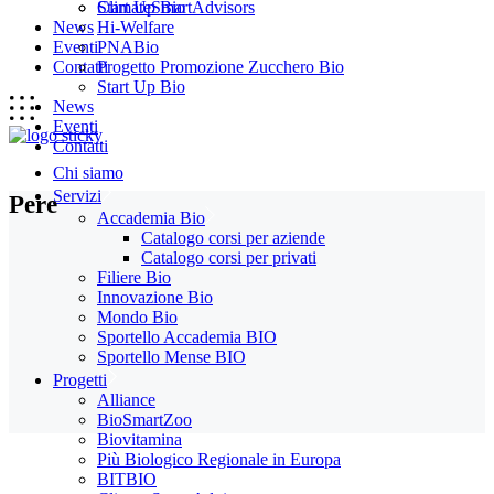
Start Up Bio
ClimateSmartAdvisors
News
Hi-Welfare
Eventi
PNABio
Contatti
Progetto Promozione Zucchero Bio
Start Up Bio
News
Eventi
Contatti
Chi siamo
Servizi
Pere
Accademia Bio
Catalogo corsi per aziende
Catalogo corsi per privati
Filiere Bio
Innovazione Bio
Mondo Bio
Sportello Accademia BIO
Sportello Mense BIO
Progetti
Alliance
BioSmartZoo
Biovitamina
Più Biologico Regionale in Europa
BITBIO