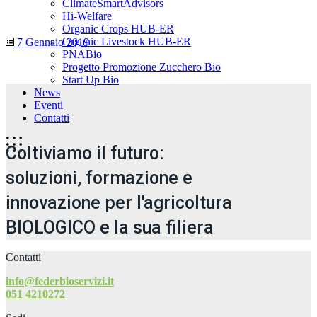
ClimateSmartAdvisors
Hi-Welfare
Organic Crops HUB-ER
Organic Livestock HUB-ER
7 Gennaio 2019
PNABio
Progetto Promozione Zucchero Bio
Start Up Bio
News
Eventi
Contatti
Coltiviamo il futuro:
soluzioni, formazione e
innovazione per l'agricoltura
BIOLOGICO e la sua filiera
Contatti
info@federbioservizi.it
051 4210272