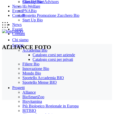
Start Up Bio
ClimateSmartAdvisors
News
Hi-Welfare
Eventi
PNABio
Contatti
Progetto Promozione Zucchero Bio
Start Up Bio
News
Eventi
Contatti
Chi siamo
Servizi
ALLIANCE FOTO
Accademia Bio
Catalogo corsi per aziende
Catalogo corsi per privati
Filiere Bio
Innovazione Bio
Mondo Bio
Sportello Accademia BIO
Sportello Mense BIO
Progetti
Alliance
BioSmartZoo
Biovitamina
Più Biologico Regionale in Europa
BITBIO