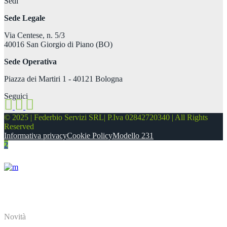
Sedi
Sede Legale
Via Centese, n. 5/3
40016 San Giorgio di Piano (BO)
Sede Operativa
Piazza dei Martiri 1 - 40121 Bologna
Seguici
© 2025 | Federbio Servizi SRL| P.Iva 02842720340 | All Rights
Reserved
Informativa privacy
Cookie Policy
Modello 231
About
Novità