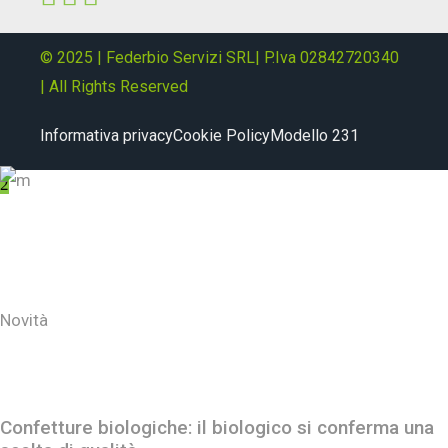
© 2025 | Federbio Servizi SRL| P.Iva 02842720340
| All Rights Reserved
Informativa privacy
Cookie Policy
Modello 231
About
Novità
Ultimi post
Confetture biologiche: il biologico si conferma una