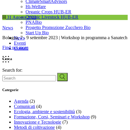
ClimateSmartAdvisors
Hi-Welfare
Organic Crops HUB-ER
Organic Livestock HUB-ER
31 Agosto 2023
PNABio
Progetto Promozione Zucchero Bio
News
Start Up Bio
Bologna, 7 - 9 settembre 2023 | Workshop in programma a Sanatech
News
Eventi
Find out more
Contatti
Cerca
Search for:
Categorie
Agenda
(2)
Comunicati
(4)
Ecologia, ambiente e sostenibilità
(3)
Formazione, Corsi, Seminari e Workshop
(9)
Innovazione e Tecnologie
(7)
Metodi di coltivazione
(4)