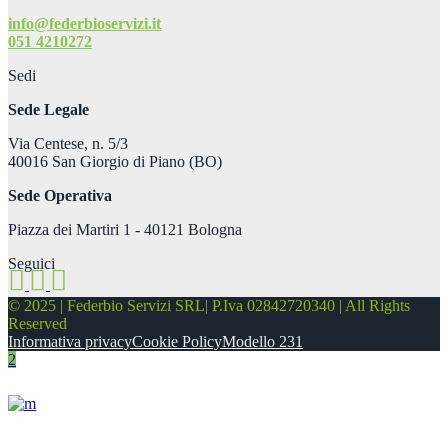
info@federbioservizi.it
051 4210272
Sedi
Sede Legale
Via Centese, n. 5/3
40016 San Giorgio di Piano (BO)
Sede Operativa
Piazza dei Martiri 1 - 40121 Bologna
Seguici
© 2025 | Federbio Servizi SRL| P.Iva 02842720340 | All Rights
Reserved
Informativa privacy
Cookie Policy
Modello 231
About