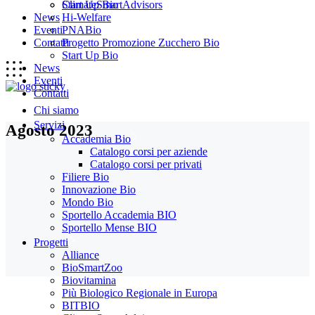
Start Up Bio
ClimateSmartAdvisors
News
Hi-Welfare
Eventi
PNABio
Contatti
Progetto Promozione Zucchero Bio
Start Up Bio
News
Eventi
Contatti
Chi siamo
Servizi
Agosto 2023
Accademia Bio
Catalogo corsi per aziende
Catalogo corsi per privati
Filiere Bio
Innovazione Bio
Mondo Bio
Sportello Accademia BIO
Sportello Mense BIO
Progetti
Alliance
BioSmartZoo
Biovitamina
Più Biologico Regionale in Europa
BITBIO