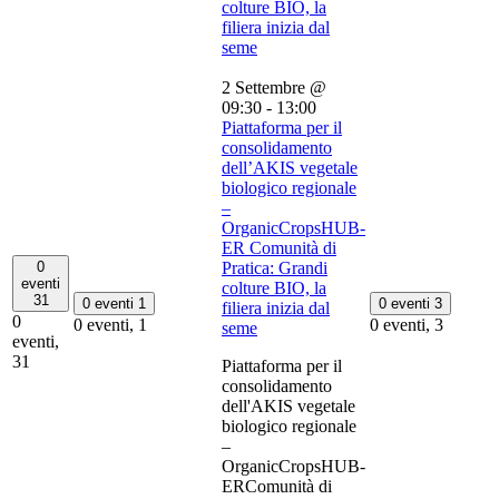
colture BIO, la
filiera inizia dal
seme
2 Settembre @
09:30
-
13:00
Piattaforma per il
consolidamento
dell’AKIS vegetale
biologico regionale
–
OrganicCropsHUB-
ER Comunità di
0
Pratica: Grandi
eventi
colture BIO, la
31
0 eventi
1
0 eventi
3
filiera inizia dal
0
0 eventi,
1
0 eventi,
3
seme
eventi,
31
Piattaforma per il
consolidamento
dell'AKIS vegetale
biologico regionale
–
OrganicCropsHUB-
ERComunità di