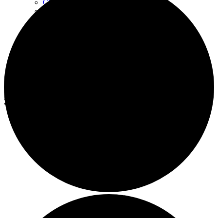
ClimateSmartAdvisors
Hi-Welfare
Organic Crops HUB-ER
Organic Livestock HUB-ER
PNABio
Progetto Promozione Zucchero Bio
Start Up Bio
News
Eventi
Contatti