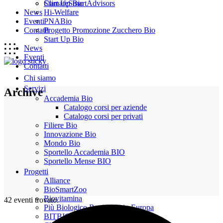
Start Up Bio
ClimateSmartAdvisors
News
Hi-Welfare
Eventi
PNABio
Contatti
Progetto Promozione Zucchero Bio
Start Up Bio
News
Eventi
Contatti
Chi siamo
Servizi
Archive
Accademia Bio
Catalogo corsi per aziende
Catalogo corsi per privati
Filiere Bio
Innovazione Bio
Mondo Bio
Sportello Accademia BIO
Sportello Mense BIO
Progetti
Alliance
BioSmartZoo
Biovitamina
42 eventi trovato.
Più Biologico Regionale in Europa
BITBIO