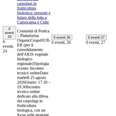
carpofagi in
frutticoltura
biologica: presente e
futuro della lotta a
Carpocapsa e Cidie
0
Comunità di Pratica
eventi
– Piattaforma
24
0 eventi
26
0 eventi
27
OrganicCropsHUB-
0
0 eventi,
26
0 eventi,
27
ER (per il
eventi,
consolidamento
24
dell'AKIS vegetale
biologico
regionale)Tipologia
evento: Incontro
tecnico onlineData:
martedì 25 agosto
2026Orario: 17.30 –
19.30Incontro
tecnico online
dedicato alla difesa
dai carpofagi in
frutticoltura
biologica, con un
focus sulle strategie