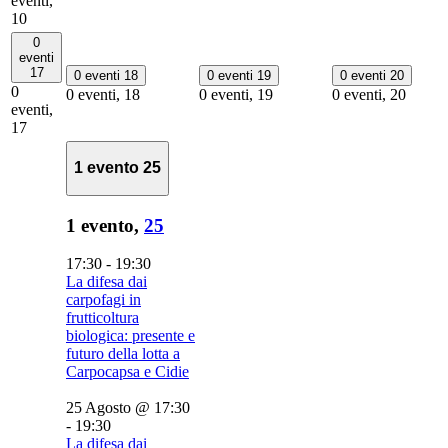
eventi,
10
0
eventi
17
0 eventi
18
0 eventi
19
0 eventi
20
0
0 eventi,
18
0 eventi,
19
0 eventi,
20
eventi,
17
1 evento
25
1 evento,
25
17:30
-
19:30
La difesa dai
carpofagi in
frutticoltura
biologica: presente e
futuro della lotta a
Carpocapsa e Cidie
25 Agosto @ 17:30
-
19:30
La difesa dai