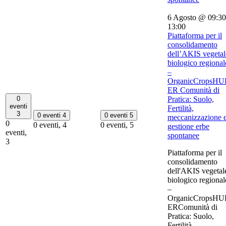
6 Agosto @ 09:30
13:00
Piattaforma per il
consolidamento
dell’AKIS vegetal
biologico regional
–
OrganicCropsHU
ER Comunità di
0
Pratica: Suolo,
eventi
Fertilità,
3
0 eventi
4
0 eventi
5
meccanizzazione 
0
0 eventi,
4
0 eventi,
5
gestione erbe
eventi,
spontanee
3
Piattaforma per il
consolidamento
dell'AKIS vegetal
biologico regional
–
OrganicCropsHU
ERComunità di
Pratica: Suolo,
Fertilità,