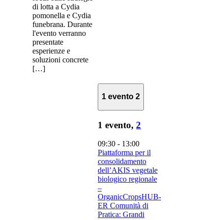
di lotta a Cydia
pomonella e Cydia
funebrana. Durante
l'evento verranno
presentate
esperienze e
soluzioni concrete
[…]
1 evento
2
1 evento,
2
09:30
-
13:00
Piattaforma per il
consolidamento
dell’AKIS vegetale
biologico regionale
–
OrganicCropsHUB-
ER Comunità di
Pratica: Grandi