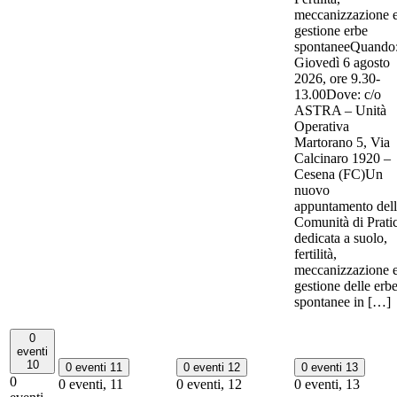
meccanizzazione 
gestione erbe
spontaneeQuando
Giovedì 6 agosto
2026, ore 9.30-
13.00Dove: c/o
ASTRA – Unità
Operativa
Martorano 5, Via
Calcinaro 1920 –
Cesena (FC)Un
nuovo
appuntamento del
Comunità di Prati
dedicata a suolo,
fertilità,
meccanizzazione 
gestione delle erb
spontanee in […]
0
eventi
10
0 eventi
11
0 eventi
12
0 eventi
13
0
0 eventi,
11
0 eventi,
12
0 eventi,
13