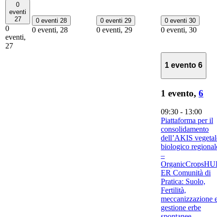
0
eventi
27
0 eventi
28
0 eventi
29
0 eventi
30
0
0 eventi,
28
0 eventi,
29
0 eventi,
30
eventi,
27
1 evento
6
1 evento,
6
09:30
-
13:00
Piattaforma per il
consolidamento
dell’AKIS vegetal
biologico regional
–
OrganicCropsHU
ER Comunità di
Pratica: Suolo,
Fertilità,
meccanizzazione 
gestione erbe
spontanee