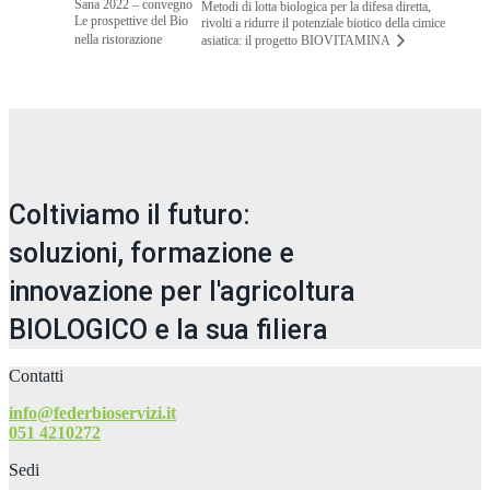
Sana 2022 – convegno
Metodi di lotta biologica per la difesa diretta,
Le prospettive del Bio
rivolti a ridurre il potenziale biotico della cimice
nella ristorazione
asiatica: il progetto BIOVITAMINA
Coltiviamo il futuro:
soluzioni, formazione e
innovazione per l'agricoltura
BIOLOGICO e la sua filiera
Contatti
info@federbioservizi.it
051 4210272
Sedi