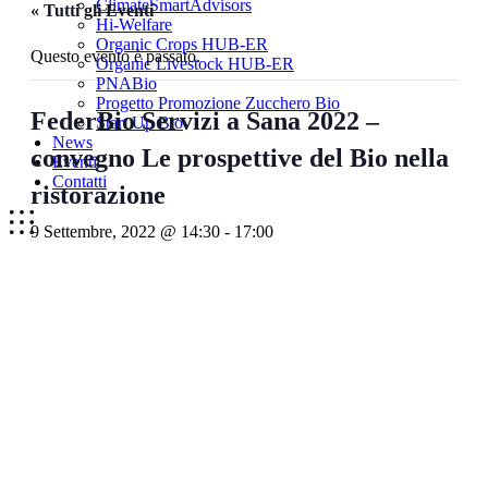
ClimateSmartAdvisors
« Tutti gli Eventi
Hi-Welfare
Organic Crops HUB-ER
Questo evento è passato.
Organic Livestock HUB-ER
PNABio
Progetto Promozione Zucchero Bio
FederBio Servizi a Sana 2022 –
Start Up Bio
News
convegno Le prospettive del Bio nella
Eventi
Contatti
ristorazione
9 Settembre, 2022 @ 14:30
-
17:00