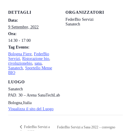
DETTAGLI
ORGANIZZATORI
FederBio Servizi
Data:
Sanatech
9 Settembre, 2022
Ora:
14:30 - 17:00
Tag Evento:
Bologna Fiere
,
FederBio
Servizi
,
Ristorazione bio
,
rivoluzionebio
,
sana
,
Sanatech
,
Sportello Mense
BIO
LUOGO
Sanatech
PAD. 30 – Arena SanaTechLab
Bologna
,
Italia
Visualizza il sito del Luogo
FederBio Servizi a
FederBio Servizi a Sana 2022 – convegno