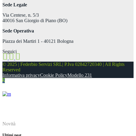
Sede Legale
Via Centese, n. 5/3
40016 San Giorgio di Piano (BO)
Sede Operativa
Piazza dei Martiri 1 - 40121 Bologna
Seguici
© 2025 | Federbio Servizi SRL| P.Iva 02842720340 | All Rights
Reserved
Informativa privacy
Cookie Policy
Modello 231
About
Novità
Ultimi post