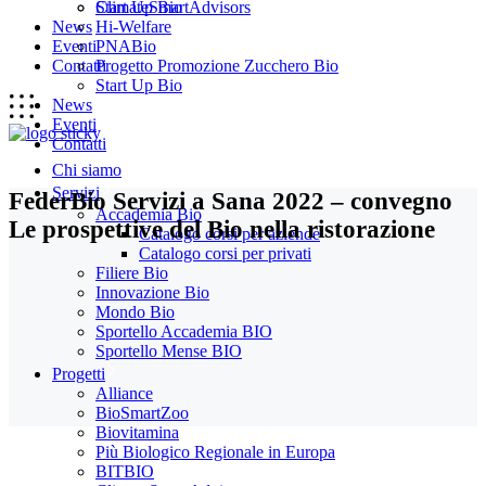
Start Up Bio
ClimateSmartAdvisors
News
Hi-Welfare
Eventi
PNABio
Contatti
Progetto Promozione Zucchero Bio
Start Up Bio
News
Eventi
Contatti
Chi siamo
Servizi
FederBio Servizi a Sana 2022 – convegno
Accademia Bio
Le prospettive del Bio nella ristorazione
Catalogo corsi per aziende
Catalogo corsi per privati
Filiere Bio
Innovazione Bio
Mondo Bio
Sportello Accademia BIO
Sportello Mense BIO
Progetti
Alliance
BioSmartZoo
Biovitamina
Più Biologico Regionale in Europa
BITBIO