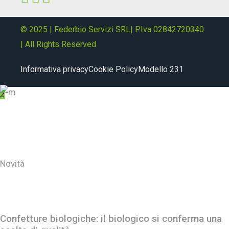
© 2025 | Federbio Servizi SRL| P.Iva 02842720340
| All Rights Reserved
Informativa privacy
Cookie Policy
Modello 231
About
Novità
Ultimi post
Confetture biologiche: il biologico si conferma una