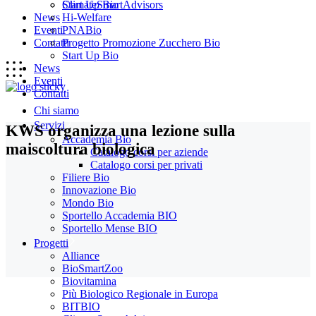
Start Up Bio
ClimateSmartAdvisors
News
Hi-Welfare
Eventi
PNABio
Contatti
Progetto Promozione Zucchero Bio
Start Up Bio
News
Eventi
Contatti
Chi siamo
Servizi
KWS organizza una lezione sulla
Accademia Bio
maiscoltura biologica
Catalogo corsi per aziende
Catalogo corsi per privati
Filiere Bio
Innovazione Bio
Mondo Bio
Sportello Accademia BIO
Sportello Mense BIO
Progetti
Alliance
BioSmartZoo
Biovitamina
Più Biologico Regionale in Europa
BITBIO