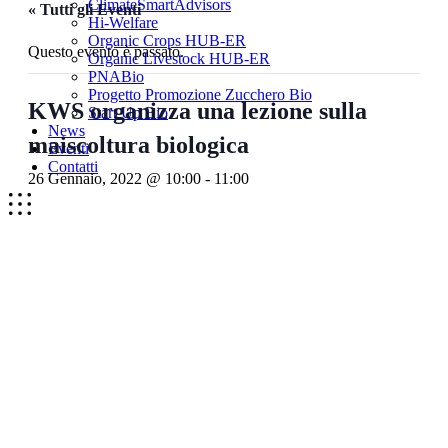
ClimateSmartAdvisors
« Tutti gli Eventi
Hi-Welfare
Organic Crops HUB-ER
Questo evento è passato.
Organic Livestock HUB-ER
PNABio
Progetto Promozione Zucchero Bio
KWS organizza una lezione sulla
Start Up Bio
News
maiscoltura biologica
Eventi
Contatti
26 Gennaio, 2022 @ 10:00
-
11:00