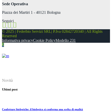
Sede Operativa
Piazza dei Martiri 1 - 40121 Bologna
Seguici
© 2025 | Federbio Servizi SRL| P.Iva 02842720340 | All Rights
Reserved
Informativa privacy
Cookie Policy
Modello 231
About
Novità
Ultimi post
Confetture biologiche: il biologico si conferma una scelta di qualità