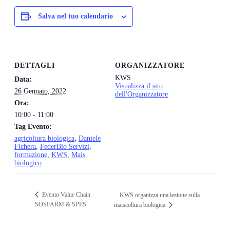
Salva nel tuo calendario
DETTAGLI
ORGANIZZATORE
KWS
Data:
Visualizza il sito
26 Gennaio, 2022
dell'Organizzatore
Ora:
10:00 - 11:00
Tag Evento:
agricoltura biologica
,
Daniele
Fichera
,
FederBio Servizi
,
formazione
,
KWS
,
Mais
biologico
Evento Value Chain
KWS organizza una lezione sulla
SOSFARM & SPES
maiscoltura biologica