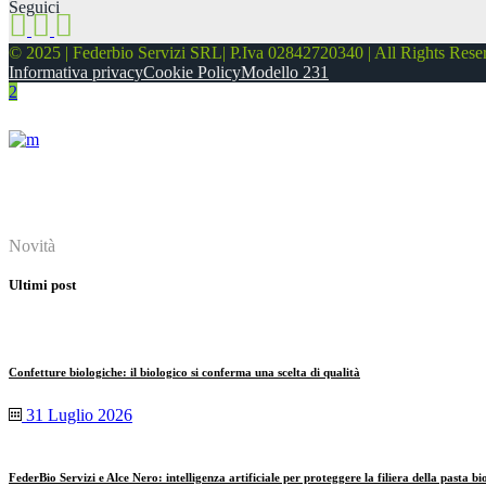
Seguici
© 2025 | Federbio Servizi SRL| P.Iva 02842720340 | All Rights Rese
Informativa privacy
Cookie Policy
Modello 231
About
Novità
Ultimi post
Confetture biologiche: il biologico si conferma una scelta di qualità
31 Luglio 2026
FederBio Servizi e Alce Nero: intelligenza artificiale per proteggere la filiera della pasta bi