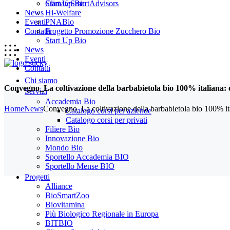
Start Up Bio
ClimateSmartAdvisors
News
Hi-Welfare
Eventi
PNABio
Contatti
Progetto Promozione Zucchero Bio
Start Up Bio
News
Eventi
Contatti
Chi siamo
Convegno_La coltivazione della barbabietola bio 100% italiana: 
Servizi
Accademia Bio
Home
News
Convegno_La coltivazione della barbabietola bio 100% ita
Catalogo corsi per aziende
Catalogo corsi per privati
Filiere Bio
Innovazione Bio
Mondo Bio
Sportello Accademia BIO
Sportello Mense BIO
Progetti
Alliance
BioSmartZoo
Biovitamina
Più Biologico Regionale in Europa
BITBIO