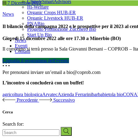
ClimateSmartAdvisors
7 Dicembre 2022
Hi-Welfare
Organic Crops HUB-ER
News
Organic Livestock HUB-ER
PNABio
Il bilancio della campagna 2022 e le prospettive per il 2023 al c
Progetto Promozione Zucchero Bio
Start Up Bio
Giovedì 15 dicembre 2022 alle ore 17.30 a Minerbio (BO)
News
Eventi
Il convegno si terrà presso la Sala Giovanni Bersani – COPROB – Ita
Contatti
Consulta il programma dell'evento
Per prenotarsi inviare un’email a bio@coprob.com
L’incontro si concluderà con un buffet!
agricoltura biologica
Arvatec
Azienda Ferrarini
barbabietola bio
CONA
Precedente
Successivo
Cerca
Search for: