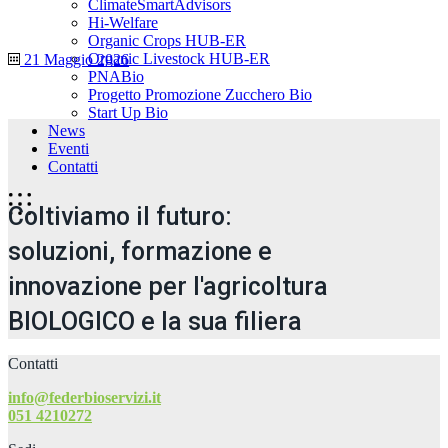
ClimateSmartAdvisors
Hi-Welfare
Organic Crops HUB-ER
Organic Livestock HUB-ER
21 Maggio 2026
PNABio
Progetto Promozione Zucchero Bio
Start Up Bio
News
Eventi
Contatti
Coltiviamo il futuro:
soluzioni, formazione e
innovazione per l'agricoltura
BIOLOGICO e la sua filiera
Contatti
info@federbioservizi.it
051 4210272