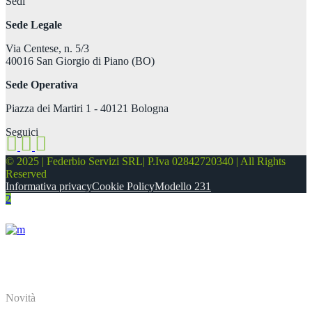
Sedi
Sede Legale
Via Centese, n. 5/3
40016 San Giorgio di Piano (BO)
Sede Operativa
Piazza dei Martiri 1 - 40121 Bologna
Seguici
© 2025 | Federbio Servizi SRL| P.Iva 02842720340 | All Rights
Reserved
Informativa privacy
Cookie Policy
Modello 231
About
Novità