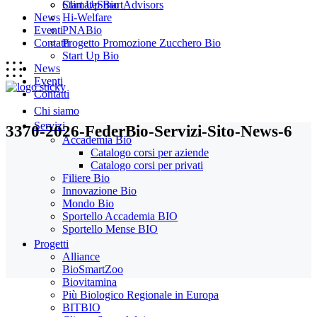
Start Up Bio
ClimateSmartAdvisors
News
Hi-Welfare
Eventi
PNABio
Contatti
Progetto Promozione Zucchero Bio
Start Up Bio
News
Eventi
Contatti
Chi siamo
Servizi
3370-2026-FederBio-Servizi-Sito-News-6
Accademia Bio
Catalogo corsi per aziende
Catalogo corsi per privati
Filiere Bio
Innovazione Bio
Mondo Bio
Sportello Accademia BIO
Sportello Mense BIO
Progetti
Alliance
BioSmartZoo
Biovitamina
Più Biologico Regionale in Europa
BITBIO