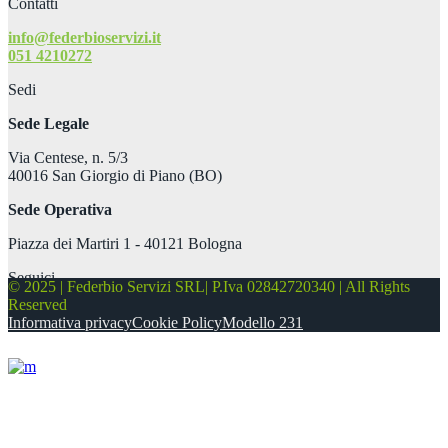
Contatti
info@federbioservizi.it
051 4210272
Sedi
Sede Legale
Via Centese, n. 5/3
40016 San Giorgio di Piano (BO)
Sede Operativa
Piazza dei Martiri 1 - 40121 Bologna
Seguici
© 2025 | Federbio Servizi SRL| P.Iva 02842720340 | All Rights
Reserved
Informativa privacy
Cookie Policy
Modello 231
About