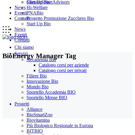
Start Up Bio
ClimateSmartAdvisors
News
Hi-Welfare
Eventi
PNABio
Contatti
Progetto Promozione Zucchero Bio
Start Up Bio
News
Eventi
Contatti
Chi siamo
Servizi
BioEnergy Manager Tag
Accademia Bio
Catalogo corsi per aziende
Catalogo corsi per privati
Filiere Bio
Innovazione Bio
Mondo Bio
Sportello Accademia BIO
Sportello Mense BIO
Progetti
Alliance
BioSmartZoo
Biovitamina
Più Biologico Regionale in Europa
BITBIO