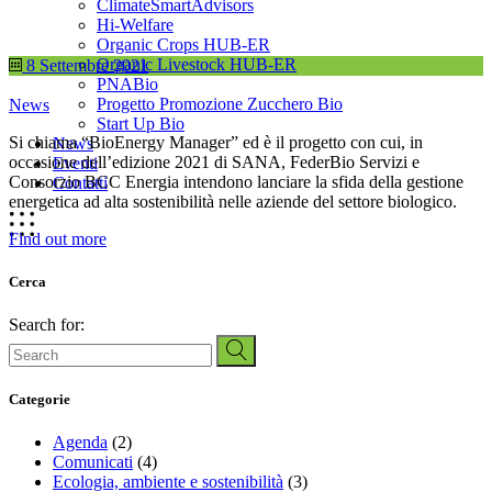
ClimateSmartAdvisors
Hi-Welfare
Organic Crops HUB-ER
Organic Livestock HUB-ER
8 Settembre 2021
PNABio
Progetto Promozione Zucchero Bio
News
Start Up Bio
Si chiama “BioEnergy Manager” ed è il progetto con cui, in
News
occasione dell’edizione 2021 di SANA, FederBio Servizi e
Eventi
Consorzio BCC Energia intendono lanciare la sfida della gestione
Contatti
energetica ad alta sostenibilità nelle aziende del settore biologico.
Find out more
Cerca
Search for:
Categorie
Agenda
(2)
Comunicati
(4)
Ecologia, ambiente e sostenibilità
(3)