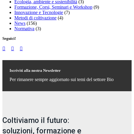
Ecologia, ambiente e sostenibilità
(3)
Formazione, Corsi, Seminari e Workshop
(9)
Innovazione e Tecnologie
(7)
Metodi di coltivazione
(4)
News
(156)
Normativa
(3)
Seguici!
Iscriviti alla nostra Newsletter
Per rimanere sempre aggiornato sui temi del settore Bio
Coltiviamo il futuro:
soluzioni, formazione e