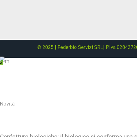
© 2025 | Federbio Servizi SRL| P.Iva 0284272
About
Novità
Ultimi post
Confetture biologiche: il biologico si conferma una s