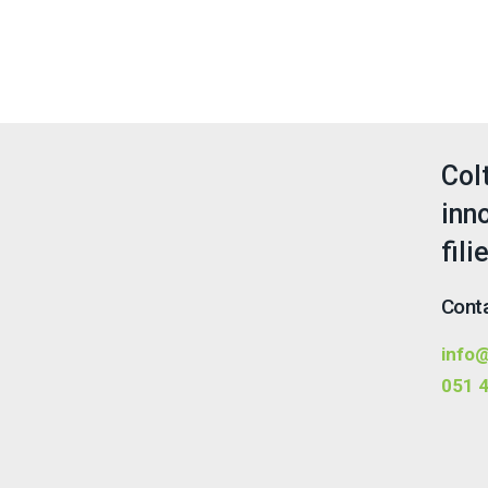
Col
inn
fili
Conta
info@
051 