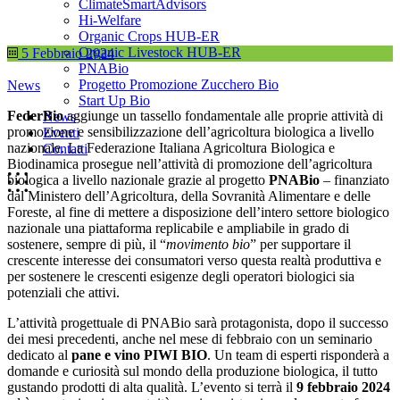
ClimateSmartAdvisors
Hi-Welfare
Organic Crops HUB-ER
Organic Livestock HUB-ER
5 Febbraio 2024
PNABio
Progetto Promozione Zucchero Bio
News
Start Up Bio
FederBio
aggiunge un tassello fondamentale alle proprie attività di
News
promozione e sensibilizzazione dell’agricoltura biologica a livello
Eventi
nazionale. La Federazione Italiana Agricoltura Biologica e
Contatti
Biodinamica prosegue nell’attività di promozione dell’agricoltura
biologica a livello nazionale grazie al progetto
PNABio
– finanziato
dal Ministero dell’Agricoltura, della Sovranità Alimentare e delle
Foreste, al fine di mettere a disposizione dell’intero settore biologico
nazionale una piattaforma replicabile e ampliabile in grado di
sostenere, sempre di più, il “
movimento bio
” per supportare il
crescente interesse dei consumatori verso questa realtà produttiva e
per sostenere le crescenti esigenze degli operatori biologici sia
potenziali che attivi.
L’attività progettuale di PNABio sarà protagonista, dopo il successo
dei mesi precedenti, anche nel mese di febbraio con un seminario
dedicato al
pane e vino PIWI BIO
. Un team di esperti risponderà a
domande e curiosità sul mondo della produzione biologica, il tutto
gustando prodotti di alta qualità. L’evento si terrà il
9 febbraio 2024