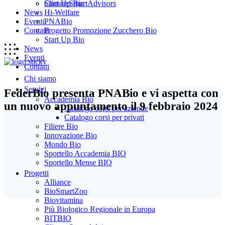
Start Up Bio
ClimateSmartAdvisors
News
Hi-Welfare
Eventi
PNABio
Contatti
Progetto Promozione Zucchero Bio
Start Up Bio
News
Eventi
Contatti
Chi siamo
Servizi
FederBio presenta PNABio e vi aspetta con
Accademia Bio
un nuovo appuntamento il 9 febbraio 2024
Catalogo corsi per aziende
Catalogo corsi per privati
Filiere Bio
Innovazione Bio
Mondo Bio
Sportello Accademia BIO
Sportello Mense BIO
Progetti
Alliance
BioSmartZoo
Biovitamina
Più Biologico Regionale in Europa
BITBIO