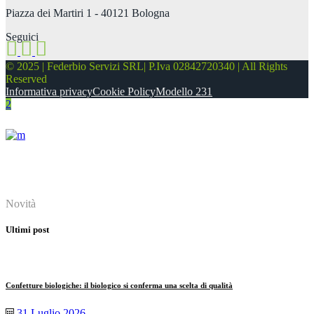
Piazza dei Martiri 1 - 40121 Bologna
Seguici
© 2025 | Federbio Servizi SRL| P.Iva 02842720340 | All Rights
Reserved
Informativa privacy
Cookie Policy
Modello 231
About
Novità
Ultimi post
Confetture biologiche: il biologico si conferma una scelta di qualità
31 Luglio 2026