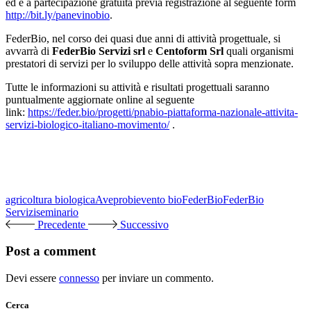
ed è a partecipazione gratuità previa registrazione al seguente form
http://bit.ly/panevinobio
.
FederBio, nel corso dei quasi due anni di attività progettuale, si
avvarrà di
FederBio Servizi srl
e
Centoform Srl
quali organismi
prestatori di servizi per lo sviluppo delle attività sopra menzionate.
Tutte le informazioni su attività e risultati progettuali saranno
puntualmente aggiornate online al seguente
link:
https://feder.bio/progetti/pnabio-piattaforma-nazionale-attivita-
servizi-biologico-italiano-movimento/
.
agricoltura biologica
Aveprobi
evento bio
FederBio
FederBio
Servizi
seminario
Precedente
Successivo
Post a comment
Devi essere
connesso
per inviare un commento.
Cerca