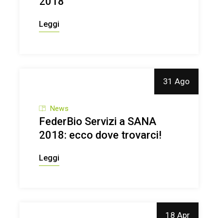
2018
di intervento di FederBio
Servizi
Partecipa e dai
Leggi
voce al futuro del biologico
vegetale in Emilia-
Romagna
Nuovi gruppi
31 Ago
di lavoro per un’agricoltura
News
più sostenibile con Climate
FederBio Servizi a SANA
2018: ecco dove trovarci!
Smart Advisors
Leggi
18 Apr