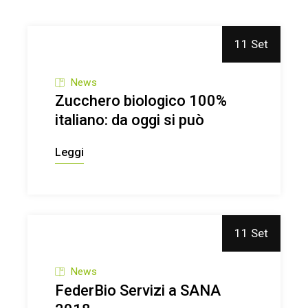
biologico si conferma una
scelta di qualità
11 Set
FederBio Servizi e Alce
News
Nero: intelligenza artificiale
Zucchero biologico 100%
per proteggere la filiera della
italiano: da oggi si può
pasta biologica
BIO IN
Leggi
SERVIZIO Puntata #1 Cosa
ci chiedono i consumatori
quando ci incontrano agli
11 Set
eventi?
Far crescere il
News
biologico: le aree strategiche
FederBio Servizi a SANA